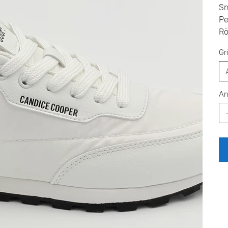
Sn
Pe
Rö
Gr
An