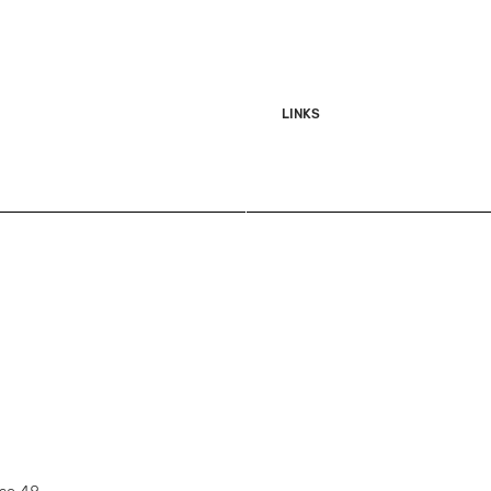
LINKS
Shop
Herren
Damen
Accessoires
Sale
Über uns
Kontakt
GEN
Events