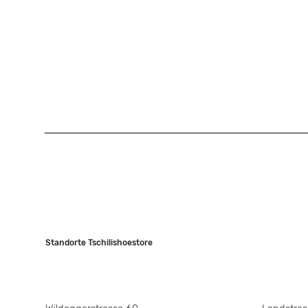
Standorte Tschilishoestore
NIEDERLENZ
WETTIN