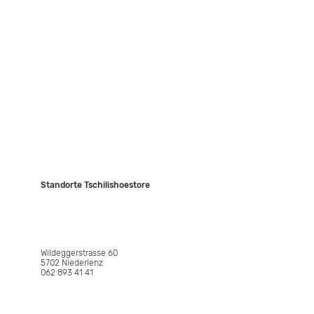
Kontakt
Events
JASIS Collection
Standorte Tschilishoestore
NIEDERLENZ
Wildeggerstrasse 60
5702 Niederlenz
062 893 41 41
WETTINGEN