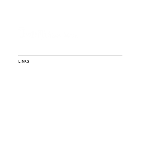
LINKS
Shop
Herren
Damen
Accessoires
Sale
Über uns