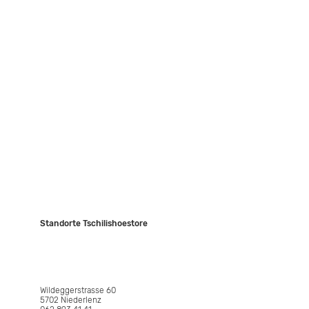
Sale
Über uns
Kontakt
Events
JASIS Collection
Standorte Tschilishoestore
NIEDERLENZ
Wildeggerstrasse 60
5702 Niederlenz