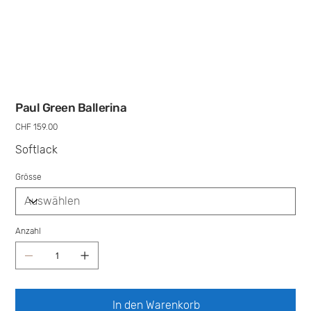
Paul Green Ballerina
Preis
CHF 159.00
Softlack
Grösse
Anzahl
In den Warenkorb