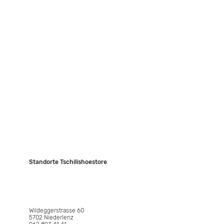
Sale
Über uns
Kontakt
Events
JASIS Collection
Standorte Tschilishoestore
NIEDERLENZ
Wildeggerstrasse 60
5702 Niederlenz