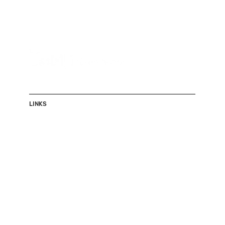
LINKS
Shop
Herren
Damen
Accessoires
Sale
Über uns