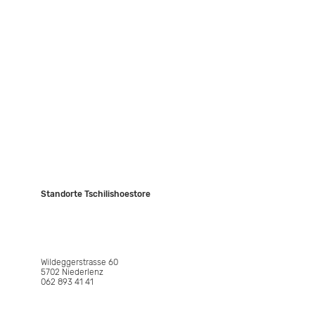
Kontakt
Events
JASIS Collection
Standorte Tschilishoestore
NIEDERLENZ
Wildeggerstrasse 60
5702 Niederlenz
062 893 41 41
WETTINGEN