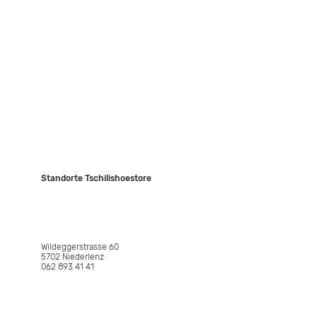
Kontakt
Events
JASIS Collection
Standorte Tschilishoestore
NIEDERLENZ
Wildeggerstrasse 60
5702 Niederlenz
062 893 41 41
WETTINGEN