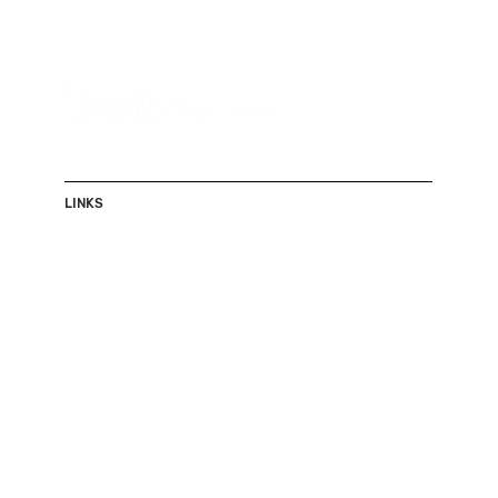
LINKS
Shop
Herren
Damen
Accessoires
Sale
Über uns