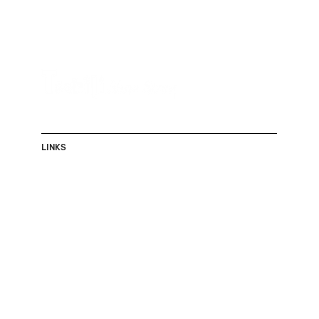
LINKS
Shop
Herren
Damen
Accessoires
Sale
Über uns