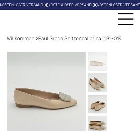
Willkommen
>
Paul Green Spitzenballerina 1181-019