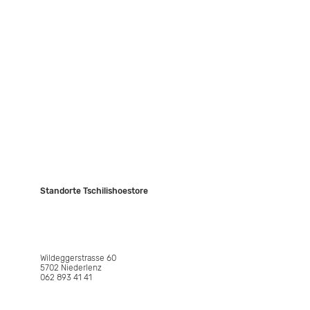
Kontakt
Events
JASIS Collection
Standorte Tschilishoestore
NIEDERLENZ
Wildeggerstrasse 60
5702 Niederlenz
062 893 41 41
WETTINGEN