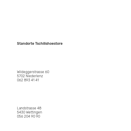
Standorte Tschilishoestore
NIEDERLENZ
Wildeggerstrasse 60
5702 Niederlenz
062 893 41 41
WETTINGEN
Landstrasse 48
5430 Wettingen
056 204 90 90