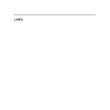
LINKS
Shop
Herren
Damen
Accessoires
Sale
Über uns
Kontakt
Events
JASIS Collection