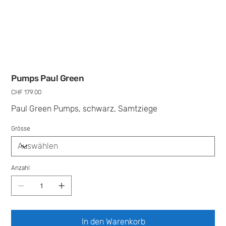
Pumps Paul Green
Preis
CHF 179.00
Paul Green Pumps, schwarz, Samtziege
Grösse
Anzahl
In den Warenkorb